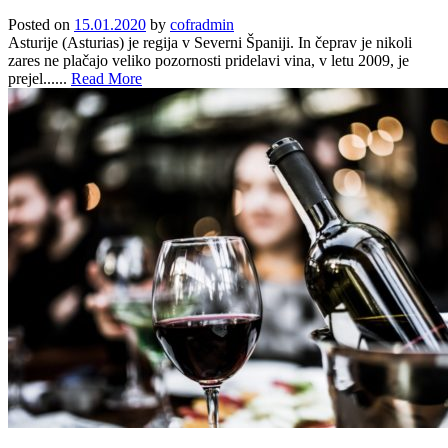
Posted on
15.01.2020
by
cofradmin
Asturije (Asturias) je regija v Severni Španiji. In čeprav je nikoli
zares ne plačajo veliko pozornosti pridelavi vina, v letu 2009, je
prejel......
Read More