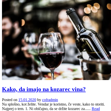
Kako, da imajo na kozarec vina?
Posted on
15.01.2020
by
cofradmin
Na splošno, kot želite. Vendar je koristno, če veste, kako to storiti.
Najprej o tem. 1. Ni običajno, da se držite kozarec za......
Read