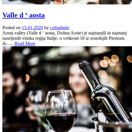
Valle d ‘ aosta
Posted on
15.01.2020
by
cofradmin
Aosta valley (Valle d ‘ aosta, Dolina Aoste) je najmanjši in najmanj
naseljenih vinska regija Italije, o velikosti 18 iz sosednjih Piemont.
Je......
Read More