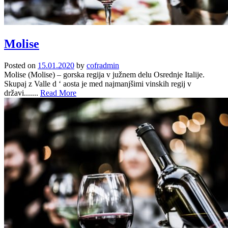
Molise
Posted on
15.01.2020
by
cofradmin
Molise (Molise) – gorska regija v južnem delu Osrednje Italije.
Skupaj z Valle d ‘ aosta je med najmanjšimi vinskih regij v
državi.......
Read More