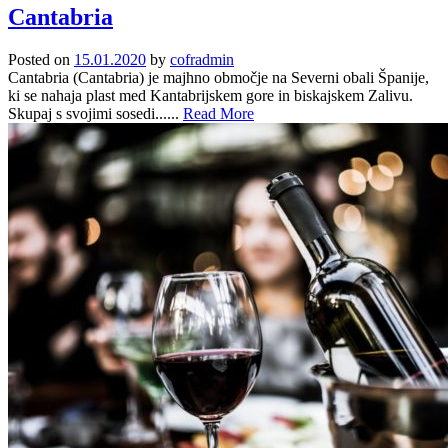
Cantabria
Posted on
15.01.2020
by
cofradmin
Cantabria (Cantabria) je majhno območje na Severni obali Španije,
ki se nahaja plast med Kantabrijskem gore in biskajskem Zalivu.
Skupaj s svojimi sosedi......
Read More