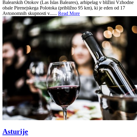
Balearskih Otokov (Las Islas Baleares), arhipelag v bližini Vzhodne
obale Pirenejskega Polotoka (približno 95 km), ki je eden od 17
Avtonomnih skupnosti v......
Read More
Asturije