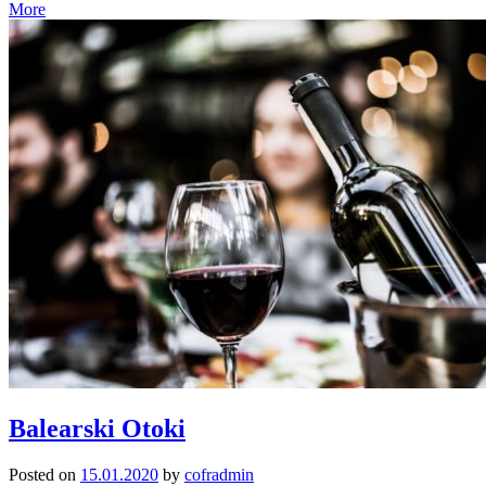
More
Balearski Otoki
Posted on
15.01.2020
by
cofradmin