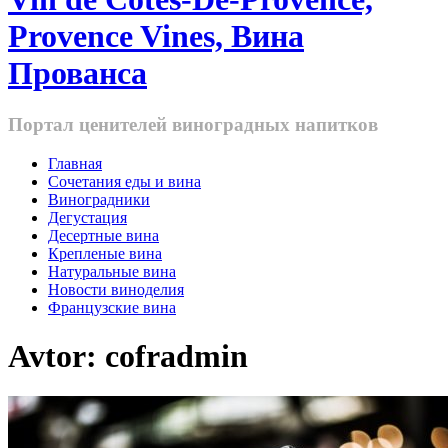
Provence Vines, Вина
Прованса
Портал ценителей виноградных напитков
Главная
Cочетания еды и вина
Виноградники
Дегустация
Десертные вина
Крепленые вина
Натуральные вина
Новости виноделия
Французские вина
Avtor:
cofradmin