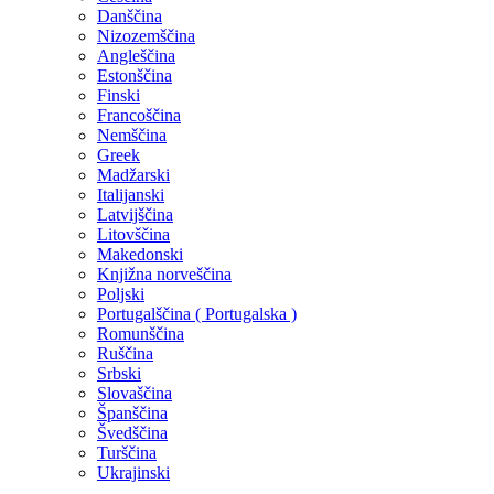
Danščina
Nizozemščina
Angleščina
Estonščina
Finski
Francoščina
Nemščina
Greek
Madžarski
Italijanski
Latvijščina
Litovščina
Makedonski
Knjižna norveščina
Poljski
Portugalščina ( Portugalska )
Romunščina
Ruščina
Srbski
Slovaščina
Španščina
Švedščina
Turščina
Ukrajinski