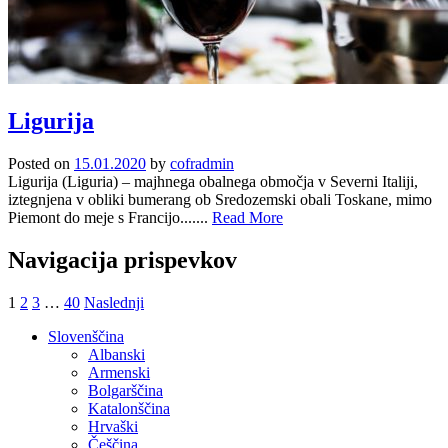
Ligurija
Posted on
15.01.2020
by
cofradmin
Ligurija (Liguria) – majhnega obalnega območja v Severni Italiji,
iztegnjena v obliki bumerang ob Sredozemski obali Toskane, mimo
Piemont do meje s Francijo.......
Read More
Navigacija prispevkov
1
2
3
…
40
Naslednji
Slovenščina
Albanski
Armenski
Bolgarščina
Katalonščina
Hrvaški
Češčina