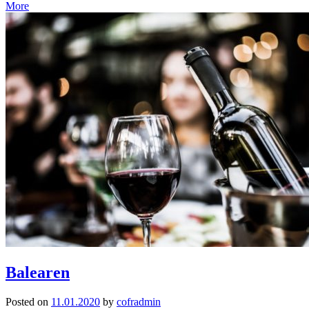
More
Balearen
Posted on
11.01.2020
by
cofradmin