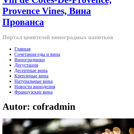
Provence Vines, Вина
Прованса
Портал ценителей виноградных напитков
Главная
Cочетания еды и вина
Виноградники
Дегустация
Десертные вина
Крепленые вина
Натуральные вина
Новости виноделия
Французские вина
Autor:
cofradmin