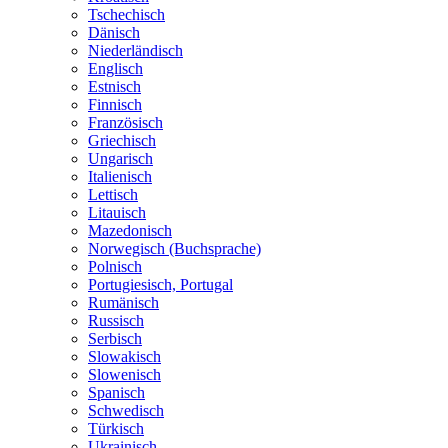
Tschechisch
Dänisch
Niederländisch
Englisch
Estnisch
Finnisch
Französisch
Griechisch
Ungarisch
Italienisch
Lettisch
Litauisch
Mazedonisch
Norwegisch (Buchsprache)
Polnisch
Portugiesisch, Portugal
Rumänisch
Russisch
Serbisch
Slowakisch
Slowenisch
Spanisch
Schwedisch
Türkisch
Ukrainisch