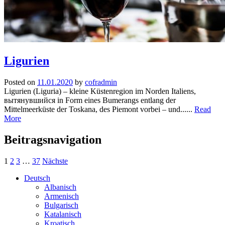
Ligurien
Posted on
11.01.2020
by
cofradmin
Ligurien (Liguria) – kleine Küstenregion im Norden Italiens,
вытянувшийся in Form eines Bumerangs entlang der
Mittelmeerküste der Toskana, des Piemont vorbei – und......
Read
More
Beitragsnavigation
1
2
3
…
37
Nächste
Deutsch
Albanisch
Armenisch
Bulgarisch
Katalanisch
Kroatisch