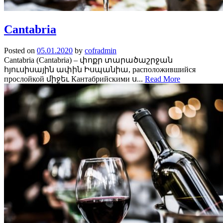
Cantabria
Posted on
05.01.2020
by
cofradmin
Cantabria (Cantabria) – փոքր տարածաշրջան
հյուսիսային ափին Իսպանիա, расположившийся
прослойкой միջեւ Кантабрийскими ս...
Read More