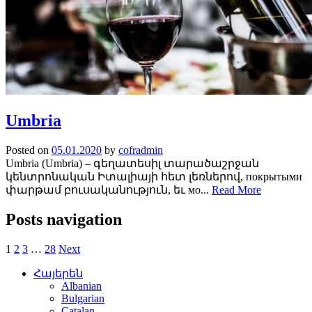
Umbria
Posted on
05.01.2020
by
cofradmin
Umbria (Umbria) – գեղատեսիլ տարածաշրջան
կենտրոնական Իտալիայի հետ լեռներով, покрытыми
փարթամ բուսականություն, եւ мо...
Read More
Posts navigation
1
2
3
…
28
Next
Հայերեն
Albanian
Bulgarian
Catalan