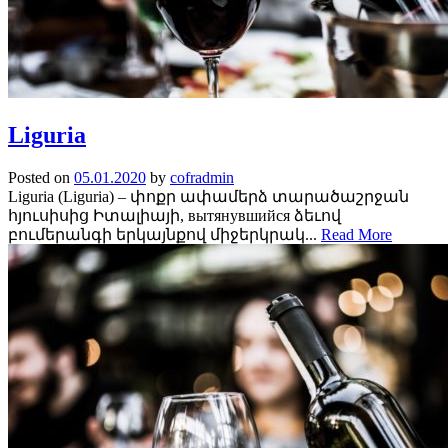
Liguria
Posted on
05.01.2020
by
cofradmin
Liguria (Liguria) – փոքր ափամերձ տարածաշրջան
հյուսիսից Իտալիայի, вытянувшийся ձեւով
բումերանգի երկայնքով միջերկրակ...
Read More