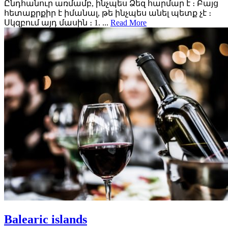
Ընդհանուր առմամբ, ինչպես Ձեզ հարմար է ։ Բայց
հետաքրքիր է իմանալ, թե ինչպես անել պետք չէ ։
Սկզբում այդ մասին ։ 1. ...
Read More
Balearic islands