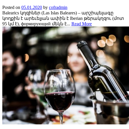
Posted on
05.01.2020
by
cofradmin
Balearics կղզիներ (Las Islas Baleares) – արշիպելագը
կողքին է արեւելյան ափին է Iberian թերակղզու (մոտ
95 կմ է), формирующий մեկն է...
Read More