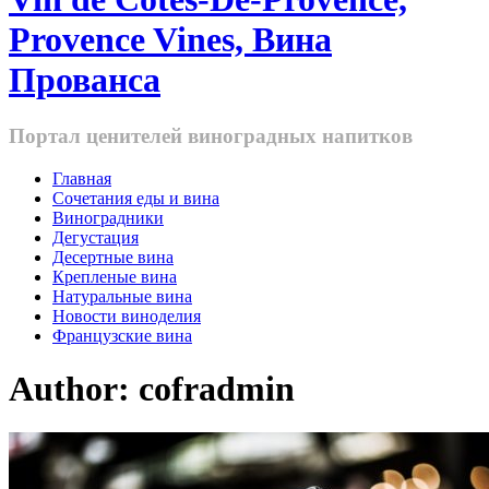
Provence Vines, Вина
Прованса
Портал ценителей виноградных напитков
Главная
Cочетания еды и вина
Виноградники
Дегустация
Десертные вина
Крепленые вина
Натуральные вина
Новости виноделия
Французские вина
Author:
cofradmin