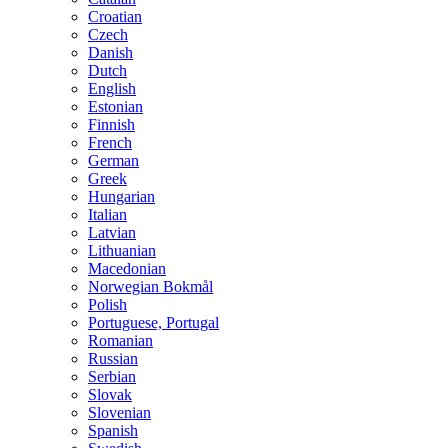
Croatian
Czech
Danish
Dutch
English
Estonian
Finnish
French
German
Greek
Hungarian
Italian
Latvian
Lithuanian
Macedonian
Norwegian Bokmål
Polish
Portuguese, Portugal
Romanian
Russian
Serbian
Slovak
Slovenian
Spanish