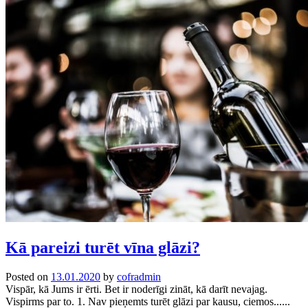
Kā pareizi turēt vīna glāzi?
Posted on
13.01.2020
by
cofradmin
Vispār, kā Jums ir ērti. Bet ir noderīgi zināt, kā darīt nevajag.
Vispirms par to. 1. Nav pieņemts turēt glāzi par kausu, ciemos......