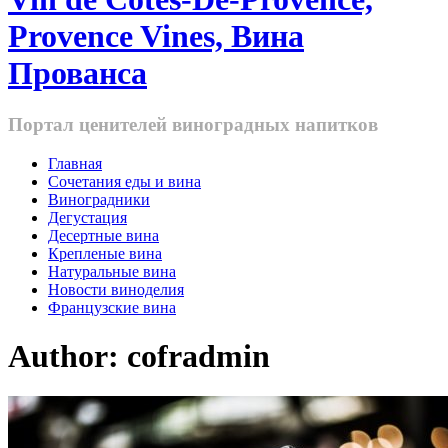
Provence Vines, Вина
Прованса
Портал ценителей виноградных напитков
Главная
Cочетания еды и вина
Виноградники
Дегустация
Десертные вина
Крепленые вина
Натуральные вина
Новости виноделия
Французские вина
Author:
cofradmin