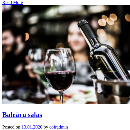
Read More
Baleāru salas
Posted on
13.01.2020
by
cofradmin