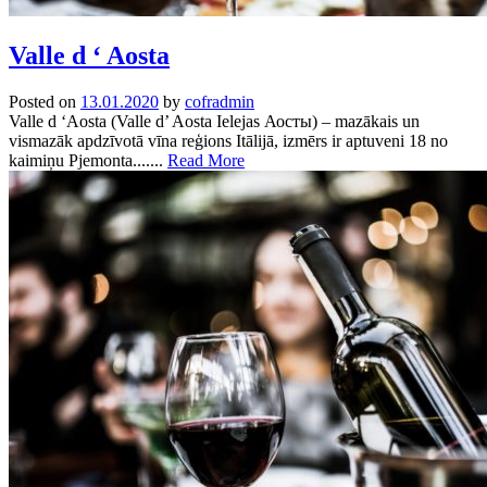
Valle d ‘ Aosta
Posted on
13.01.2020
by
cofradmin
Valle d ‘Aosta (Valle d’ Aosta Ielejas Аосты) – mazākais un
vismazāk apdzīvotā vīna reģions Itālijā, izmērs ir aptuveni 18 no
kaimiņu Pjemonta.......
Read More