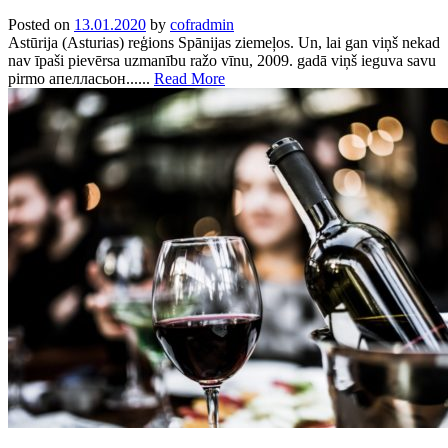
Posted on
13.01.2020
by
cofradmin
Astūrija (Asturias) reģions Spānijas ziemeļos. Un, lai gan viņš nekad
nav īpaši pievērsa uzmanību ražo vīnu, 2009. gadā viņš ieguva savu
pirmo апелласьон......
Read More