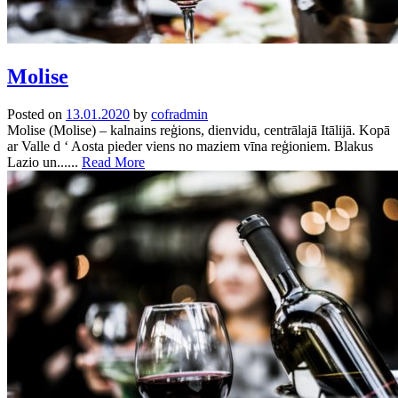
Molise
Posted on
13.01.2020
by
cofradmin
Molise (Molise) – kalnains reģions, dienvidu, centrālajā Itālijā. Kopā
ar Valle d ‘ Aosta pieder viens no maziem vīna reģioniem. Blakus
Lazio un......
Read More