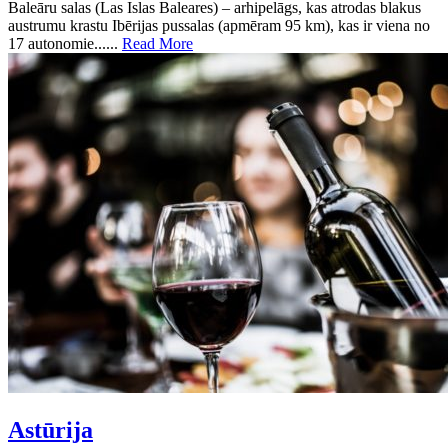
Baleāru salas (Las Islas Baleares) – arhipelāgs, kas atrodas blakus
austrumu krastu Ibērijas pussalas (apmēram 95 km), kas ir viena no
17 autonomie......
Read More
Astūrija