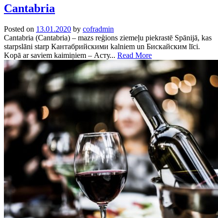
Cantabria
Posted on
13.01.2020
by
cofradmin
Cantabria (Cantabria) – mazs reģions ziemeļu piekrastē Spānijā, kas
starpslāni starp Кантабрийскими kalniem un Бискайским līci.
Kopā ar saviem kaimiņiem – Асту...
Read More