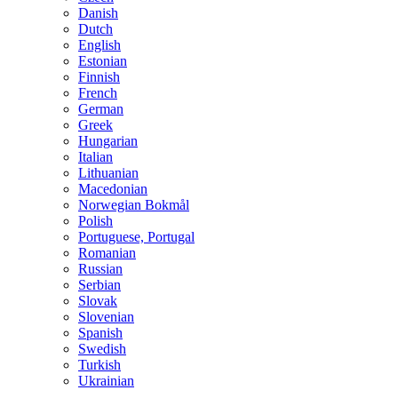
Danish
Dutch
English
Estonian
Finnish
French
German
Greek
Hungarian
Italian
Lithuanian
Macedonian
Norwegian Bokmål
Polish
Portuguese, Portugal
Romanian
Russian
Serbian
Slovak
Slovenian
Spanish
Swedish
Turkish
Ukrainian