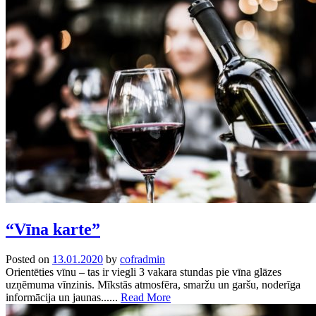
“Vīna karte”
Posted on
13.01.2020
by
cofradmin
Orientēties vīnu – tas ir viegli 3 vakara stundas pie vīna glāzes
uzņēmuma vīnzinis. Mīkstās atmosfēra, smaržu un garšu, noderīga
informācija un jaunas......
Read More