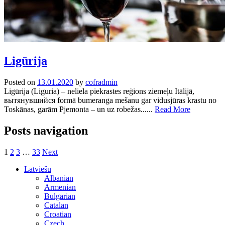
Ligūrija
Posted on
13.01.2020
by
cofradmin
Ligūrija (Liguria) – neliela piekrastes reģions ziemeļu Itālijā,
вытянувшийся formā bumeranga mešanu gar vidusjūras krastu no
Toskānas, garām Pjemonta – un uz robežas......
Read More
Posts navigation
1
2
3
…
33
Next
Latviešu
Albanian
Armenian
Bulgarian
Catalan
Croatian
Czech