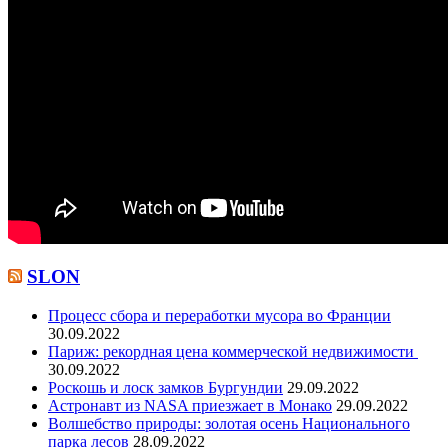
SLON
Процесс сбора и переработки мусора во Франции
30.09.2022
Париж: рекордная цена коммерческой недвижимости
30.09.2022
Роскошь и лоск замков Бургундии
29.09.2022
Астронавт из NASA приезжает в Монако
29.09.2022
Волшебство природы: золотая осень Национального
парка лесов
28.09.2022