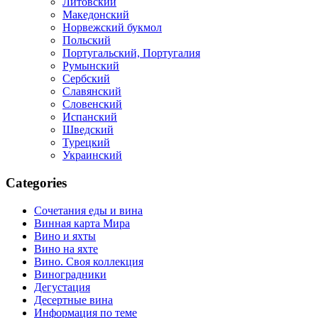
Литовский
Македонский
Норвежский букмол
Польский
Португальский, Португалия
Румынский
Сербский
Славянский
Словенский
Испанский
Шведский
Турецкий
Украинский
Categories
Cочетания еды и вина
Винная карта Мира
Вино и яхты
Вино на яхте
Вино. Своя коллекция
Виноградники
Дегустация
Десертные вина
Информация по теме