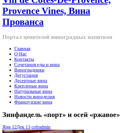
Provence Vines, Вина
Прованса
Портал ценителей виноградных напитков
Главная
О Нас
Контакты
Cочетания еды и вина
Виноградники
Дегустация
Десертные вина
Крепленые вина
Натуральные вина
Новости виноделия
Французские вина
Зинфандель «порт» и осей «ржавое»
Янв 12
Дек 13
cofradmin