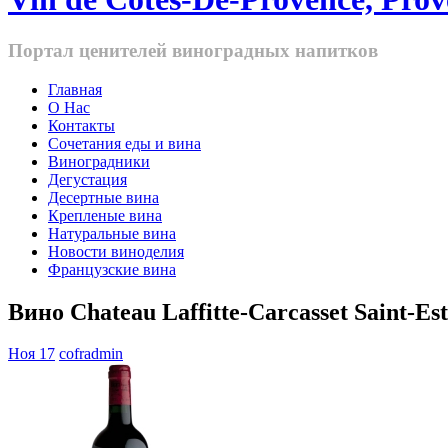
Портал ценителей виноградных напитков
Главная
О Нас
Контакты
Cочетания еды и вина
Виноградники
Дегустация
Десертные вина
Крепленые вина
Натуральные вина
Новости виноделия
Французские вина
Вино Chateau Laffitte-Carcasset Saint-Es
Ноя 17
cofradmin